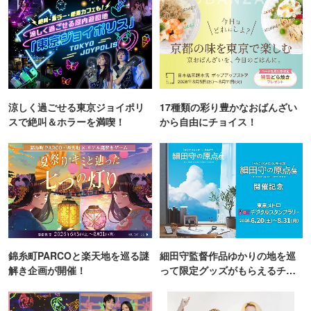
涼しく過ごせる東京ジョイポリ
17種類の彩り豊かなおばんざい
スで絶叫＆ホラーを満喫！
から自由にチョイス！
錦糸町PARCOと楽天地を巡る謎
細田守監督作品ゆかりの地を巡
解き企画が開催！
って限定グッズがもらえるチャ
ンス！