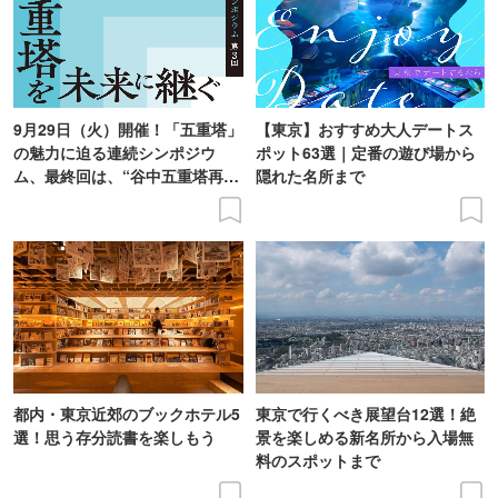
9月29日（火）開催！「五重塔」
【東京】おすすめ大人デートス
の魅力に迫る連続シンポジウ
ポット63選｜定番の遊び場から
ム、最終回は、“谷中五重塔再建
隠れた名所まで
の意義を語り合う”がテーマ
都内・東京近郊のブックホテル5
東京で行くべき展望台12選！絶
選！思う存分読書を楽しもう
景を楽しめる新名所から入場無
料のスポットまで