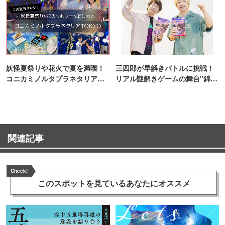
妖怪夏祭りや花火で夏を満喫！
三四郎が早解きバトルに挑戦！
コニカミノルタプラネタリア
リアル謎解きゲームの舞台"錦糸
TOKYO
町PARCO・楽天地"を巡る！
関連記事
Check!
このスポットを見ている
あなたにオススメ