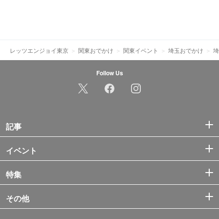
レッツエンジョイ東京
関東おでかけ
関東イベント
埼玉おでかけ
埼
Follow Us
記事
イベント
特集
その他