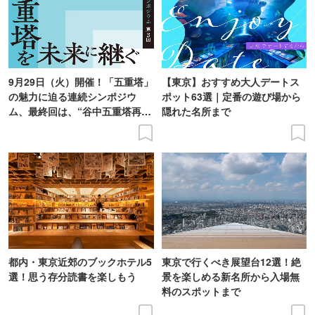
9月29日（火）開催！「五重塔」
【東京】おすすめ大人デートス
の魅力に迫る連続シンポジウ
ポット63選｜定番の遊び場から
ム、最終回は、“谷中五重塔再建
隠れた名所まで
の意義を語り合う”がテーマ
都内・東京近郊のブックホテル5
東京で行くべき展望台12選！絶
選！思う存分読書を楽しもう
景を楽しめる新名所から入場無
料のスポットまで