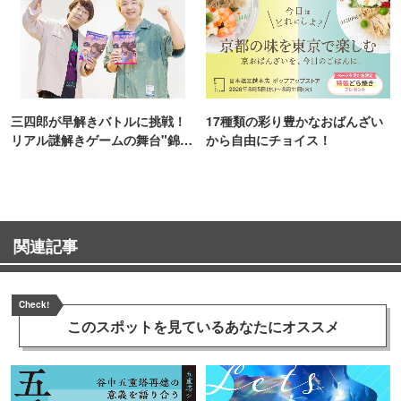
三四郎が早解きバトルに挑戦！
17種類の彩り豊かなおばんざい
リアル謎解きゲームの舞台"錦糸
から自由にチョイス！
町PARCO・楽天地"を巡る！
関連記事
Check!
このスポットを見ている
あなたにオススメ