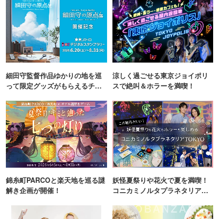
細田守監督作品ゆかりの地を巡
涼しく過ごせる東京ジョイポリ
って限定グッズがもらえるチャ
スで絶叫＆ホラーを満喫！
ンス！
錦糸町PARCOと楽天地を巡る謎
妖怪夏祭りや花火で夏を満喫！
解き企画が開催！
コニカミノルタプラネタリア
TOKYO