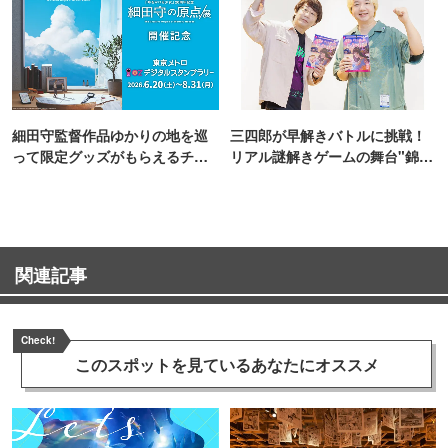
細田守監督作品ゆかりの地を巡
三四郎が早解きバトルに挑戦！
って限定グッズがもらえるチャ
リアル謎解きゲームの舞台"錦糸
ンス！
町PARCO・楽天地"を巡る！
関連記事
Check!
このスポットを見ている
あなたにオススメ