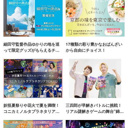
細田守監督作品ゆかりの地を巡
17種類の彩り豊かなおばんざい
って限定グッズがもらえるチャ
から自由にチョイス！
ンス！
妖怪夏祭りや花火で夏を満喫！
三四郎が早解きバトルに挑戦！
コニカミノルタプラネタリア
リアル謎解きゲームの舞台"錦糸
TOKYO
町PARCO・楽天地"を巡る！