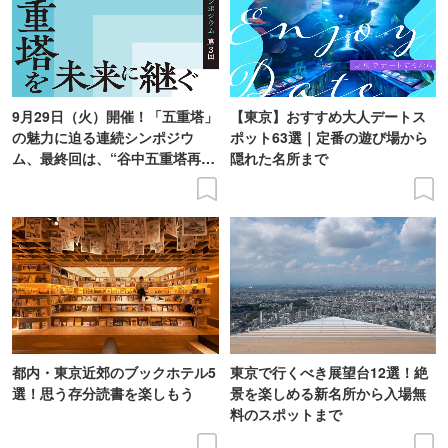
9月29日（火）開催！「五重塔」
【東京】おすすめ大人デートス
の魅力に迫る連続シンポジウ
ポット63選｜定番の遊び場から
ム、最終回は、“谷中五重塔再建
隠れた名所まで
の意義を語り合う”がテーマ
都内・東京近郊のブックホテル5
東京で行くべき展望台12選！絶
選！思う存分読書を楽しもう
景を楽しめる新名所から入場無
料のスポットまで