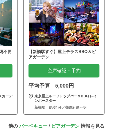
備不要
【新橋駅すぐ】屋上テラスBBQ＆ビ
アガーデン
空席確認・予約
平均予算 5,000円
スガーデ
東京屋上ルーフトップバー＆BBQ レイ
ンボースター
新橋駅 徒歩1分／都道府県不明
他の
バーベキュー
/
ビアガーデン
情報を見る