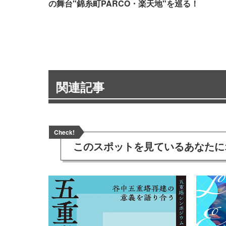
の舞台"錦糸町PARCO・楽天地"を巡る！
関連記事
Check!
このスポットを見ている
あなたに