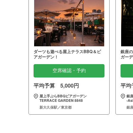
ダーツも遊べる屋上テラスBBQ＆ビ
銀座の
アガーデン！
ガーデ
空席確認・予約
平均予算 5,000円
平均予
屋上手ぶらBBQビアガーデン
銀座
TERRACE GARDEN 8848
‐As
新大久保駅／東京都
銀