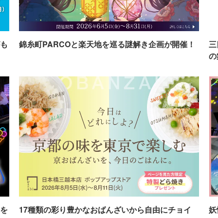
も
錦糸町PARCOと楽天地を巡る謎解き企画が開催！
三
の
を
17種類の彩り豊かなおばんざいから自由にチョイ
妖