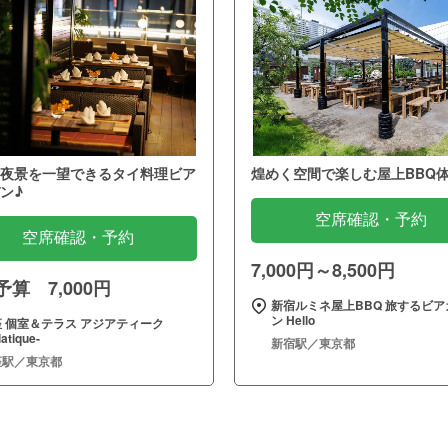
夜景を一望できるタイ料理ビア
煌めく空間で楽しむ屋上BBQ
ン♪
空席確認・予約
空席確認・予約
7,000円～8,500円
算 7,000円
新宿ルミネ屋上BBQ 旅するビア
ン Hello
 個室＆テラス アジアティーク
iatique‐
新宿駅／東京都
座駅／東京都