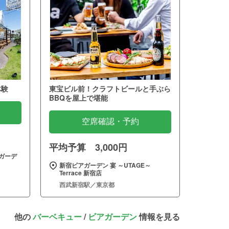
体験
東宝ビル前！クラフトビールと手ぶら
BBQを屋上で堪能
空席確認・予約
平均予算 3,000円
ガーデ
新宿ビアガーデン 宴 ～UTAGE～
Terrace 新宿店
西武新宿駅／東京都
他の
バーベキュー
/
ビアガーデン
情報を見る