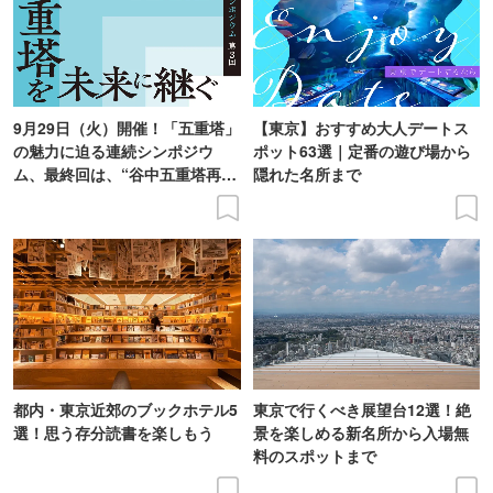
9月29日（火）開催！「五重塔」
【東京】おすすめ大人デートス
の魅力に迫る連続シンポジウ
ポット63選｜定番の遊び場から
ム、最終回は、“谷中五重塔再建
隠れた名所まで
の意義を語り合う”がテーマ
都内・東京近郊のブックホテル5
東京で行くべき展望台12選！絶
選！思う存分読書を楽しもう
景を楽しめる新名所から入場無
料のスポットまで