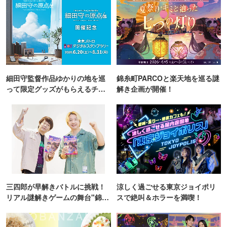
細田守監督作品ゆかりの地を巡
錦糸町PARCOと楽天地を巡る謎
って限定グッズがもらえるチャ
解き企画が開催！
ンス！
三四郎が早解きバトルに挑戦！
涼しく過ごせる東京ジョイポリ
リアル謎解きゲームの舞台"錦糸
スで絶叫＆ホラーを満喫！
町PARCO・楽天地"を巡る！