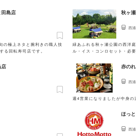
ま田島店
秋ヶ瀬
西浦
に旬の極上ネタと腕利きの職人技
緑あふれる秋ヶ瀬公園の西洋庭
供する回転寿司店です。
ル・イス・コンロセット・必
きます。
島店
赤のれ
西浦
週4営業になりましたが中身の
ほっと
西浦