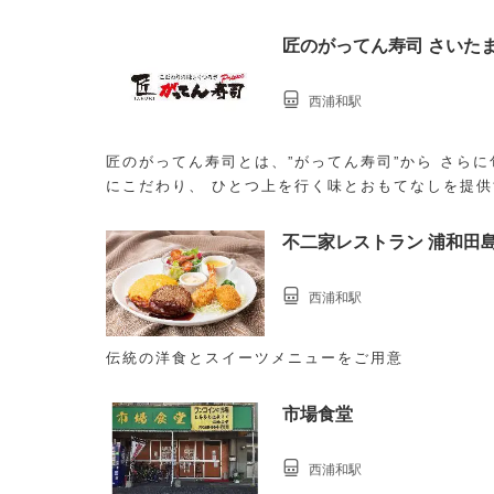
匠のがってん寿司 さいた
西浦和駅
匠のがってん寿司とは、”がってん寿司”から さら
にこだわり、 ひとつ上を行く味とおもてなしを提
不二家レストラン 浦和田
西浦和駅
伝統の洋食とスイーツメニューをご用意
市場食堂
西浦和駅