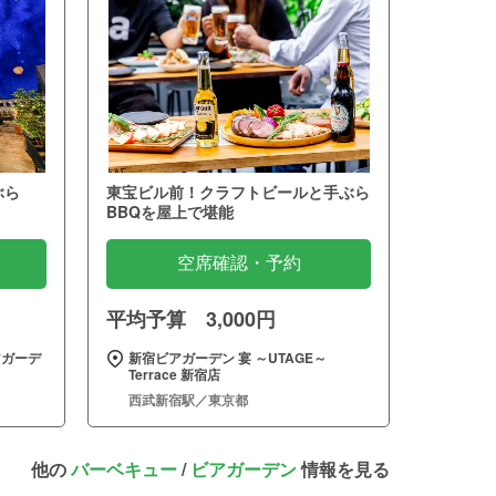
ぶら
東宝ビル前！クラフトビールと手ぶら
BBQを屋上で堪能
空席確認・予約
平均予算 3,000円
アガーデ
新宿ビアガーデン 宴 ～UTAGE～
Terrace 新宿店
西武新宿駅／東京都
他の
バーベキュー
/
ビアガーデン
情報を見る