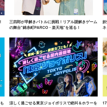
！
三四郎が早解きバトルに挑戦！リアル謎解きゲーム
妖
の舞台"錦糸町PARCO・楽天地"を巡る！
ネ
も
涼しく過ごせる東京ジョイポリスで絶叫＆ホラーを
1