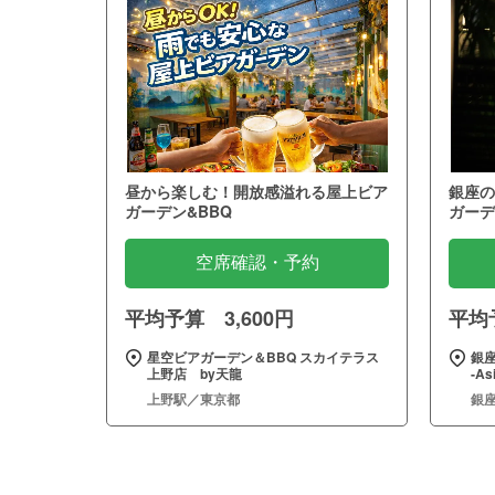
昼から楽しむ！開放感溢れる屋上ビア
銀座の
ガーデン&BBQ
ガーデ
空席確認・予約
平均予算 3,600円
平均予
星空ビアガーデン＆BBQ スカイテラス
銀座
上野店 by天龍
‐As
上野駅／東京都
銀