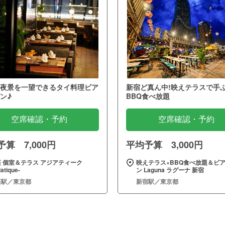
夜景を一望できるタイ料理ビア
新宿ど真ん中!映えテラスで手
ン♪
BBQ食べ放題
空席確認・予約
空席確認・予約
算 7,000円
平均予算 3,000円
 個室＆テラス アジアティーク
映えテラス×BBQ食べ放題＆ビ
iatique‐
ン Laguna ラグーナ 新宿
座駅／東京都
新宿駅／東京都