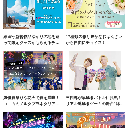
細田守監督作品ゆかりの地を巡
17種類の彩り豊かなおばんざい
って限定グッズがもらえるチャ
から自由にチョイス！
ンス！
妖怪夏祭りや花火で夏を満喫！
三四郎が早解きバトルに挑戦！
コニカミノルタプラネタリア
リアル謎解きゲームの舞台"錦糸
TOKYO
町PARCO・楽天地"を巡る！