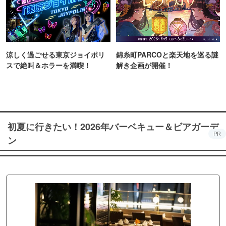
涼しく過ごせる東京ジョイポリ
錦糸町PARCOと楽天地を巡る謎
スで絶叫＆ホラーを満喫！
解き企画が開催！
初夏に行きたい！2026年バーベキュー＆ビアガーデ
PR
ン