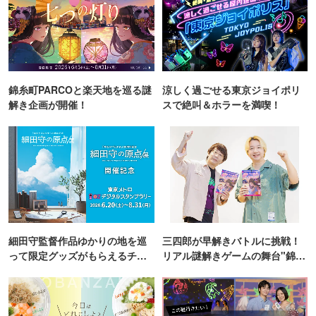
錦糸町PARCOと楽天地を巡る謎
涼しく過ごせる東京ジョイポリ
解き企画が開催！
スで絶叫＆ホラーを満喫！
細田守監督作品ゆかりの地を巡
三四郎が早解きバトルに挑戦！
って限定グッズがもらえるチャ
リアル謎解きゲームの舞台"錦糸
ンス！
町PARCO・楽天地"を巡る！