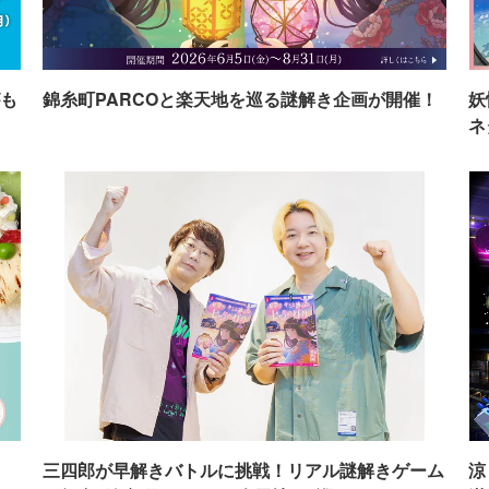
も
錦糸町PARCOと楽天地を巡る謎解き企画が開催！
妖
ネ
イ
三四郎が早解きバトルに挑戦！リアル謎解きゲーム
涼