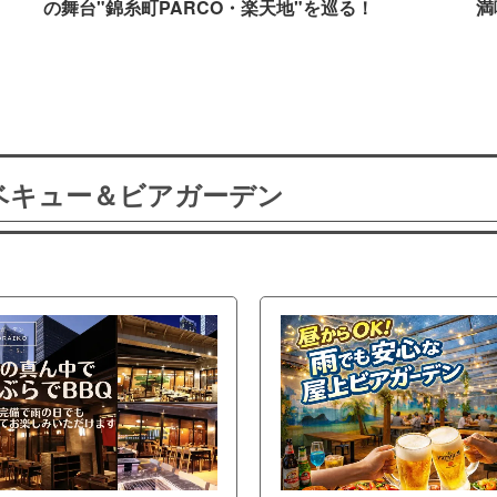
の舞台"錦糸町PARCO・楽天地"を巡る！
満
ーベキュー＆ビアガーデン