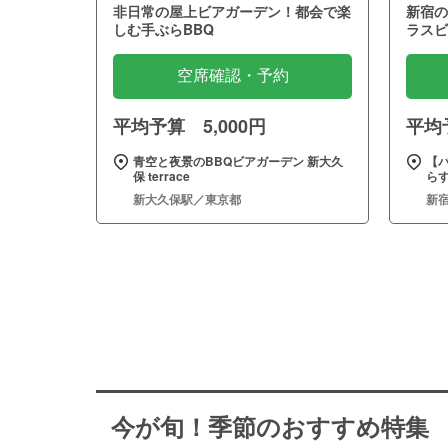
非日常の屋上ビアガーデン！都会で楽
新宿の
しむ手ぶらBBQ
ラスビ
空席確認・予約
平均予算 5,000円
平均予
青空と夜景のBBQビアガーデン 新大久
【バ
保 terrace
らす
新大久保駅／東京都
新
今が旬！季節のおすすめ特集