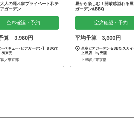
大人の隠れ家プライベート和テ
昼から楽しむ！開放感溢れる屋
アガーデン
ガーデン&BBQ
空席確認・予約
空席確認・予約
算 3,980円
平均予算 3,600円
ーベキュー×ビアガーデン】 BBQて
星空ビアガーデン＆BBQ スカイ
 御来光
上野店 by天龍
宿駅／東京都
上野駅／東京都