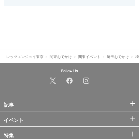
レッツエンジョイ東京
関東おでかけ
関東イベント
埼玉おでかけ
埼
Follow Us
記事
イベント
特集