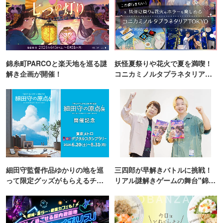
錦糸町PARCOと楽天地を巡る謎
妖怪夏祭りや花火で夏を満喫！
解き企画が開催！
コニカミノルタプラネタリア
TOKYO
細田守監督作品ゆかりの地を巡
三四郎が早解きバトルに挑戦！
って限定グッズがもらえるチャ
リアル謎解きゲームの舞台"錦糸
ンス！
町PARCO・楽天地"を巡る！