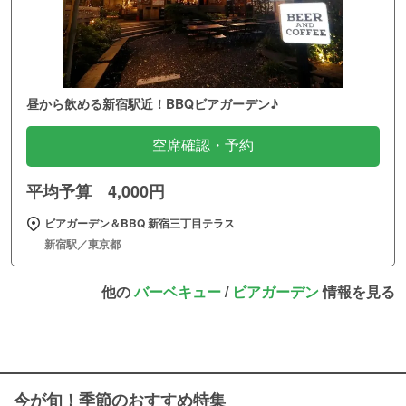
昼から飲める新宿駅近！BBQビアガーデン♪
空席確認・予約
平均予算 4,000円
ビアガーデン＆BBQ 新宿三丁目テラス
新宿駅／東京都
他の
バーベキュー
/
ビアガーデン
情報を見る
今が旬！季節のおすすめ特集