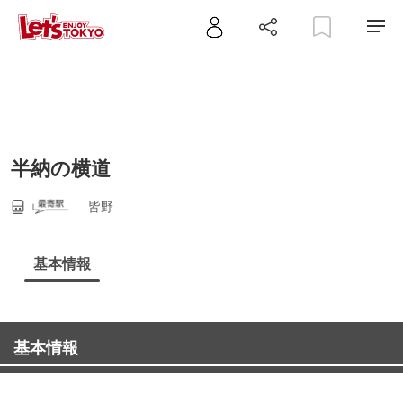
半納の横道
皆野
基本情報
基本情報