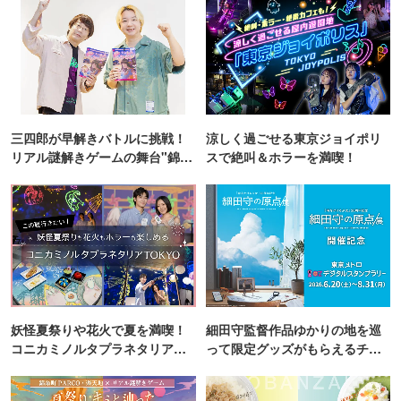
三四郎が早解きバトルに挑戦！
涼しく過ごせる東京ジョイポリ
リアル謎解きゲームの舞台"錦糸
スで絶叫＆ホラーを満喫！
町PARCO・楽天地"を巡る！
妖怪夏祭りや花火で夏を満喫！
細田守監督作品ゆかりの地を巡
コニカミノルタプラネタリア
って限定グッズがもらえるチャ
TOKYO
ンス！