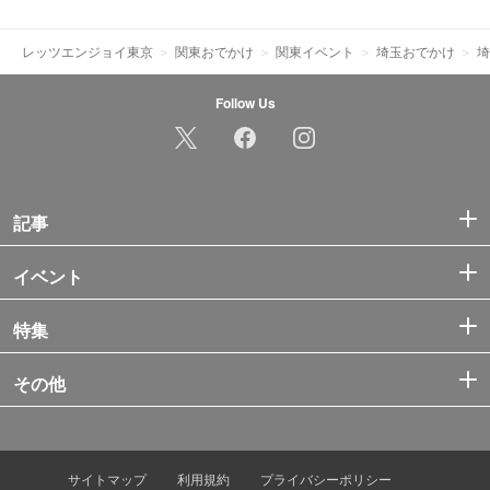
レッツエンジョイ東京
関東おでかけ
関東イベント
埼玉おでかけ
埼
Follow Us
記事
イベント
特集
その他
サイトマップ
利用規約
プライバシーポリシー