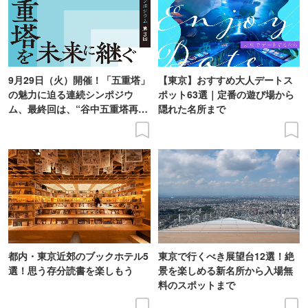
9月29日（火）開催！「五重塔」
【東京】おすすめ大人デートス
の魅力に迫る連続シンポジウ
ポット63選｜定番の遊び場から
ム、最終回は、“谷中五重塔再建
隠れた名所まで
の意義を語り合う”がテーマ
都内・東京近郊のブックホテル5
東京で行くべき展望台12選！絶
選！思う存分読書を楽しもう
景を楽しめる新名所から入場無
料のスポットまで