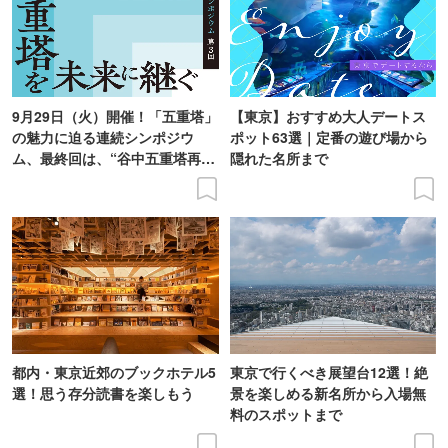
9月29日（火）開催！「五重塔」
【東京】おすすめ大人デートス
の魅力に迫る連続シンポジウ
ポット63選｜定番の遊び場から
ム、最終回は、“谷中五重塔再建
隠れた名所まで
の意義を語り合う”がテーマ
都内・東京近郊のブックホテル5
東京で行くべき展望台12選！絶
選！思う存分読書を楽しもう
景を楽しめる新名所から入場無
料のスポットまで