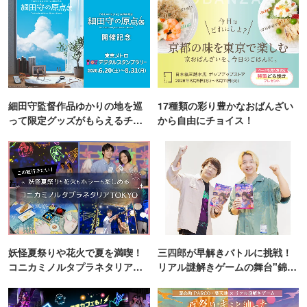
細田守監督作品ゆかりの地を巡
17種類の彩り豊かなおばんざい
って限定グッズがもらえるチャ
から自由にチョイス！
ンス！
妖怪夏祭りや花火で夏を満喫！
三四郎が早解きバトルに挑戦！
コニカミノルタプラネタリア
リアル謎解きゲームの舞台"錦糸
TOKYO
町PARCO・楽天地"を巡る！