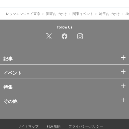
レッツエンジョイ東京
関東おでかけ
関東イベント
埼玉おでかけ
埼
Follow Us
記事
イベント
特集
その他
サイトマップ
利用規約
プライバシーポリシー