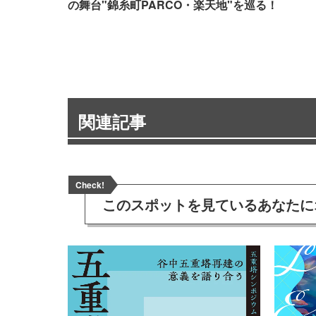
の舞台"錦糸町PARCO・楽天地"を巡る！
関連記事
Check!
このスポットを見ている
あなたに