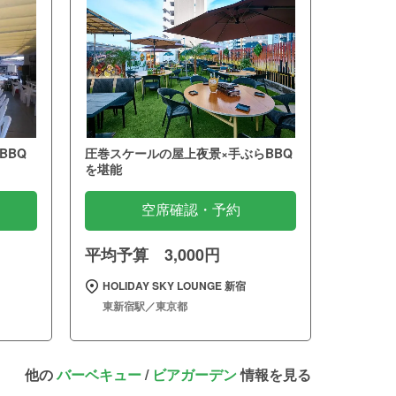
BBQ
圧巻スケールの屋上夜景×手ぶらBBQ
を堪能
空席確認・予約
平均予算 3,000円
HOLIDAY SKY LOUNGE 新宿
東新宿駅／東京都
他の
バーベキュー
/
ビアガーデン
情報を見る