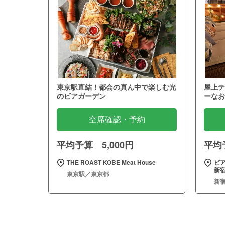
東京駅直結！都会の真ん中で楽しむ光
屋上テ
のビアガーデン
ーなお
空席確認・予約
平均予算 5,000円
平均予
THE ROAST KOBE Meat House
ビア
新
東京駅／東京都
新