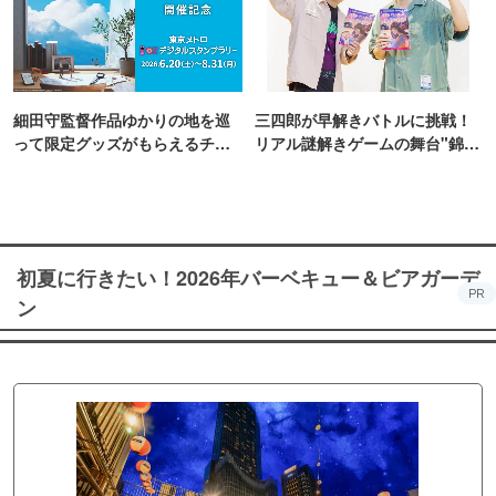
細田守監督作品ゆかりの地を巡
三四郎が早解きバトルに挑戦！
って限定グッズがもらえるチャ
リアル謎解きゲームの舞台"錦糸
ンス！
町PARCO・楽天地"を巡る！
初夏に行きたい！2026年バーベキュー＆ビアガーデ
PR
ン