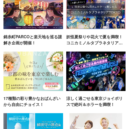
錦糸町PARCOと楽天地を巡る謎
妖怪夏祭りや花火で夏を満喫！
解き企画が開催！
コニカミノルタプラネタリア
TOKYO
17種類の彩り豊かなおばんざい
涼しく過ごせる東京ジョイポリ
から自由にチョイス！
スで絶叫＆ホラーを満喫！