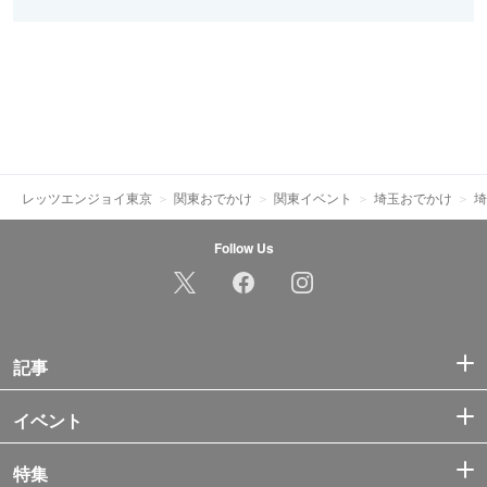
レッツエンジョイ東京
関東おでかけ
関東イベント
埼玉おでかけ
埼
Follow Us
記事
イベント
特集