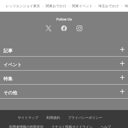
レッツエンジョイ東京
関東おでかけ
関東イベント
埼玉おでかけ
埼
Follow Us
記事
イベント
特集
その他
サイトマップ
利用規約
プライバシーポリシー
利用者情報の外部送信
クチコミ投稿ガイドライン
ヘルプ