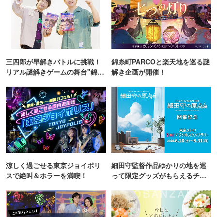
三四郎が早解きバトルに挑戦！
錦糸町PARCOと楽天地を巡る謎
リアル謎解きゲームの舞台"錦糸
解き企画が開催！
町PARCO・楽天地"を巡る！
涼しく過ごせる東京ジョイポリ
細田守監督作品ゆかりの地を巡
スで絶叫＆ホラーを満喫！
って限定グッズがもらえるチャ
ンス！