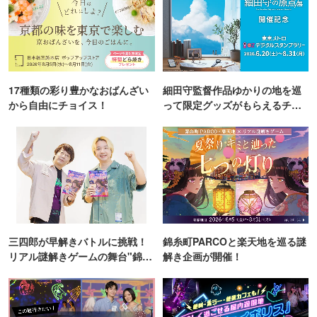
17種類の彩り豊かなおばんざい
細田守監督作品ゆかりの地を巡
から自由にチョイス！
って限定グッズがもらえるチャ
ンス！
三四郎が早解きバトルに挑戦！
錦糸町PARCOと楽天地を巡る謎
リアル謎解きゲームの舞台"錦糸
解き企画が開催！
町PARCO・楽天地"を巡る！