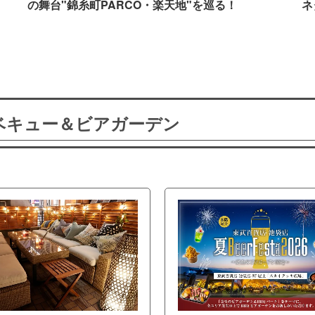
の舞台"錦糸町PARCO・楽天地"を巡る！
ネ
ーベキュー＆ビアガーデン