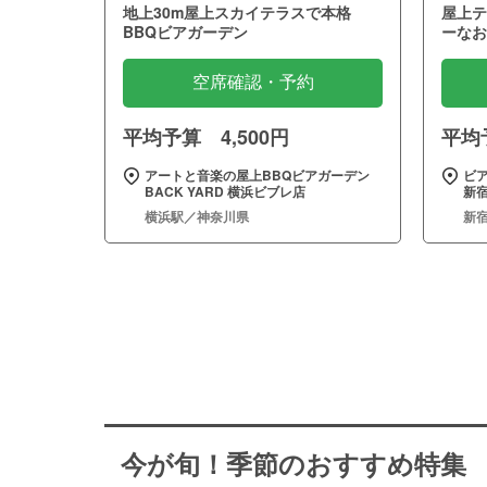
地上30m屋上スカイテラスで本格
屋上テ
BBQビアガーデン
ーなお
空席確認・予約
平均予算 4,500円
平均予
アートと音楽の屋上BBQビアガーデン
ビア
BACK YARD 横浜ビブレ店
新
横浜駅／神奈川県
新
今が旬！季節のおすすめ特集