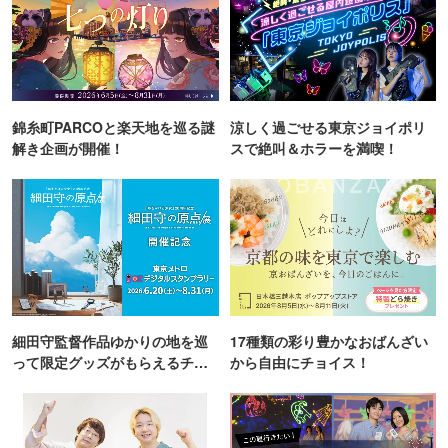
錦糸町PARCOと楽天地を巡る謎
涼しく過ごせる東京ジョイポリ
解き企画が開催！
スで絶叫＆ホラーを満喫！
細田守監督作品ゆかりの地を巡
17種類の彩り豊かなおばんざい
って限定グッズがもらえるチャ
から自由にチョイス！
ンス！