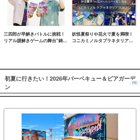
三四郎が早解きバトルに挑戦！
妖怪夏祭りや花火で夏を満喫！
リアル謎解きゲームの舞台"錦糸
コニカミノルタプラネタリア
町PARCO・楽天地"を巡る！
TOKYO
初夏に行きたい！2026年バーベキュー＆ビアガーデ
PR
ン