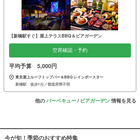
【新橋駅すぐ】屋上テラスBBQ＆ビアガーデン
空席確認・予約
平均予算 5,000円
東京屋上ルーフトップバー＆BBQ レインボースター
新橋駅 徒歩1分／都道府県不明
他の
バーベキュー
/
ビアガーデン
情報を見る
今が旬！季節のおすすめ特集