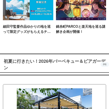
細田守監督作品ゆかりの地を巡
錦糸町PARCOと楽天地を巡る謎
って限定グッズがもらえるチャ
解き企画が開催！
ンス！
初夏に行きたい！2026年バーベキュー＆ビアガーデ
PR
ン