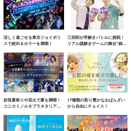
涼しく過ごせる東京ジョイポリ
三四郎が早解きバトルに挑戦！
スで絶叫＆ホラーを満喫！
リアル謎解きゲームの舞台"錦糸
町PARCO・楽天地"を巡る！
妖怪夏祭りや花火で夏を満喫！
17種類の彩り豊かなおばんざい
コニカミノルタプラネタリア
から自由にチョイス！
TOKYO