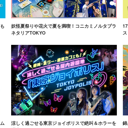
も
妖怪夏祭りや花火で夏を満喫！コニカミノルタプラ
1
ネタリアTOKYO
ス
ム
涼しく過ごせる東京ジョイポリスで絶叫＆ホラーを
錦