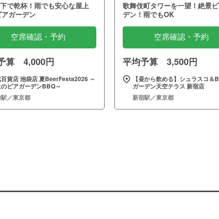
下で乾杯！雨でも安心な屋上
歌舞伎町タワーを一望！絶景ビ
ビアガーデン
デン！雨でもOK
空席確認・予約
空席確認・予約
算 4,000円
平均予算 3,500円
百貨店 池袋店 夏BeerFesta2026 ～
【昼から飲める】シュラスコ＆B
生のビアガーデンBBQ～
ガーデン天空テラス 新宿店
袋駅／東京都
新宿駅／東京都