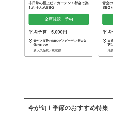
非日常の屋上ビアガーデン！都会で楽
青空の
しむ手ぶらBBQ
BBQ
空席確認・予約
平均予算 5,000円
平均予
青空と夜景のBBQビアガーデン 新大久
東武
保 terrace
芝
新大久保駅／東京都
池
今が旬！季節のおすすめ特集