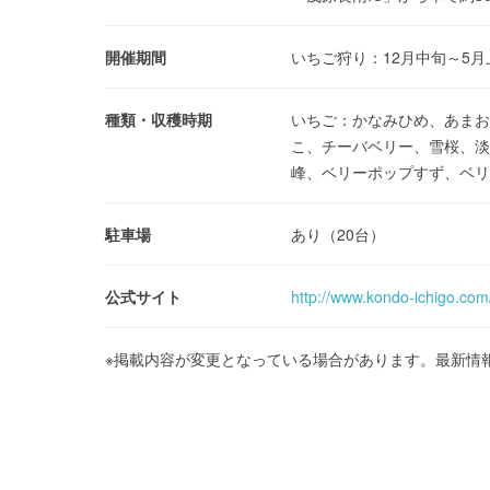
開催期間
いちご狩り：12月中旬～5月
種類・収穫時期
いちご：かなみひめ、あまお
こ、チーバベリー、雪桜、淡
峰、ベリーポップすず、ベリ
駐車場
あり（20台）
公式サイト
http://www.kondo-ichigo.com
※掲載内容が変更となっている場合があります。最新情