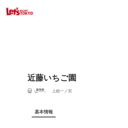
近藤いちご園
上総一ノ宮
基本情報