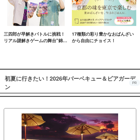
三四郎が早解きバトルに挑戦！
17種類の彩り豊かなおばんざい
リアル謎解きゲームの舞台"錦糸
から自由にチョイス！
町PARCO・楽天地"を巡る！
初夏に行きたい！2026年バーベキュー＆ビアガーデ
PR
ン