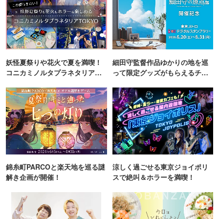
妖怪夏祭りや花火で夏を満喫！
細田守監督作品ゆかりの地を巡
コニカミノルタプラネタリア
って限定グッズがもらえるチャ
TOKYO
ンス！
錦糸町PARCOと楽天地を巡る謎
涼しく過ごせる東京ジョイポリ
解き企画が開催！
スで絶叫＆ホラーを満喫！