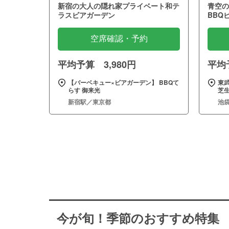
新宿の大人の隠れ家プライベート和テ
青空の
ラスビアガーデン
BBQ
空席確認・予約
平均予算 3,980円
平均予
【バーベキュー×ビアガーデン】 BBQて
東武
らす 御来光
芝
新宿駅／東京都
池
今が旬！季節のおすすめ特集