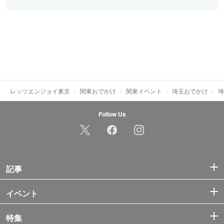
レッツエンジョイ東京
関東おでかけ
関東イベント
埼玉おでかけ
埼
Follow Us
記事
イベント
特集