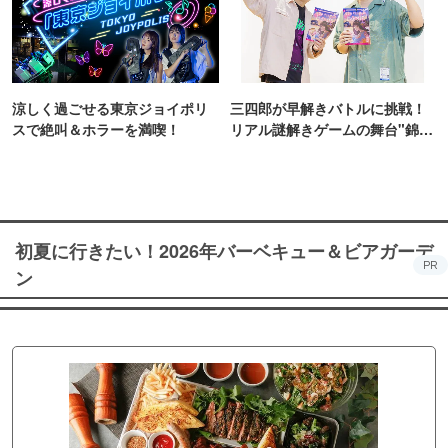
涼しく過ごせる東京ジョイポリ
三四郎が早解きバトルに挑戦！
スで絶叫＆ホラーを満喫！
リアル謎解きゲームの舞台"錦糸
町PARCO・楽天地"を巡る！
初夏に行きたい！2026年バーベキュー＆ビアガーデ
PR
ン