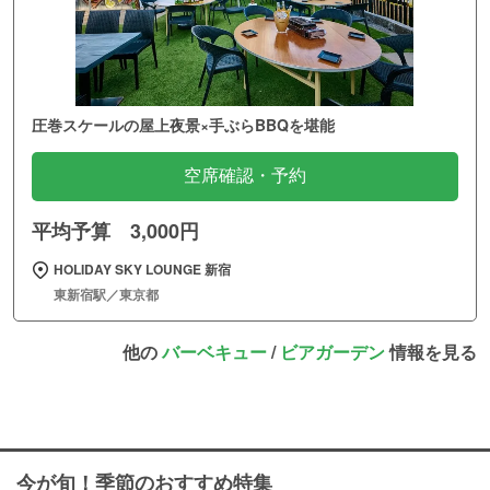
圧巻スケールの屋上夜景×手ぶらBBQを堪能
空席確認・予約
平均予算 3,000円
HOLIDAY SKY LOUNGE 新宿
東新宿駅／東京都
他の
バーベキュー
/
ビアガーデン
情報を見る
今が旬！季節のおすすめ特集