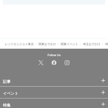
レッツエンジョイ東京
関東おでかけ
関東イベント
埼玉おでかけ
埼
Follow Us
記事
イベント
特集