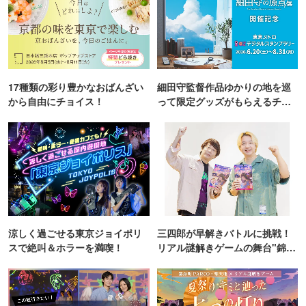
17種類の彩り豊かなおばんざい
細田守監督作品ゆかりの地を巡
から自由にチョイス！
って限定グッズがもらえるチャ
ンス！
涼しく過ごせる東京ジョイポリ
三四郎が早解きバトルに挑戦！
スで絶叫＆ホラーを満喫！
リアル謎解きゲームの舞台"錦糸
町PARCO・楽天地"を巡る！