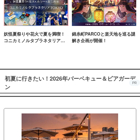
妖怪夏祭りや花火で夏を満喫！
錦糸町PARCOと楽天地を巡る謎
コニカミノルタプラネタリア
解き企画が開催！
TOKYO
初夏に行きたい！2026年バーベキュー＆ビアガーデ
PR
ン