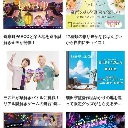
錦糸町PARCOと楽天地を巡る謎
17種類の彩り豊かなおばんざい
解き企画が開催！
から自由にチョイス！
三四郎が早解きバトルに挑戦！
細田守監督作品ゆかりの地を巡
リアル謎解きゲームの舞台"錦糸
って限定グッズがもらえるチャ
町PARCO・楽天地"を巡る！
ンス！