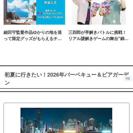
細田守監督作品ゆかりの地を巡
三四郎が早解きバトルに挑戦！
って限定グッズがもらえるチャ
リアル謎解きゲームの舞台"錦糸
ンス！
町PARCO・楽天地"を巡る！
初夏に行きたい！2026年バーベキュー＆ビアガーデ
PR
ン