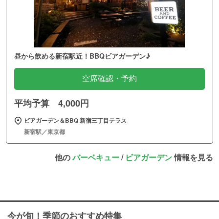
昼から飲める新宿駅近！BBQビアガーデン♪
空席確認・予約
平均予算 4,000円
ビアガーデン＆BBQ 新宿三丁目テラス
新宿駅／東京都
他の
バーベキュー
/
ビアガーデン
情報を見る
今が旬！季節のおすすめ特集