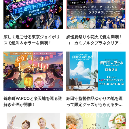
涼しく過ごせる東京ジョイポリ
妖怪夏祭りや花火で夏を満喫！
スで絶叫＆ホラーを満喫！
コニカミノルタプラネタリア
TOKYO
錦糸町PARCOと楽天地を巡る謎
細田守監督作品ゆかりの地を巡
解き企画が開催！
って限定グッズがもらえるチャ
ンス！