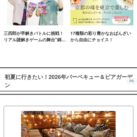
三四郎が早解きバトルに挑戦！
17種類の彩り豊かなおばんざい
リアル謎解きゲームの舞台"錦糸
から自由にチョイス！
町PARCO・楽天地"を巡る！
初夏に行きたい！2026年バーベキュー＆ビアガーデ
PR
ン