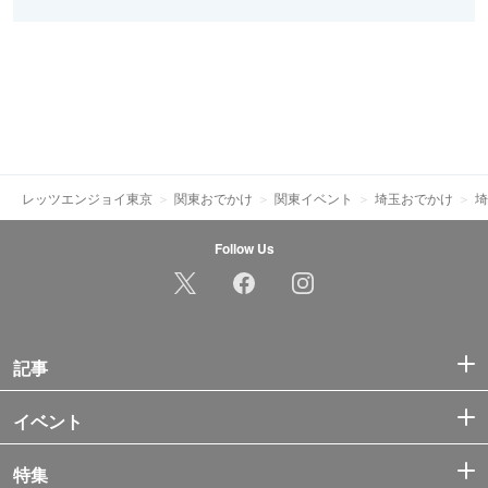
レッツエンジョイ東京
関東おでかけ
関東イベント
埼玉おでかけ
埼
Follow Us
記事
イベント
特集