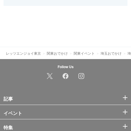
レッツエンジョイ東京
関東おでかけ
関東イベント
埼玉おでかけ
埼
Follow Us
記事
イベント
特集