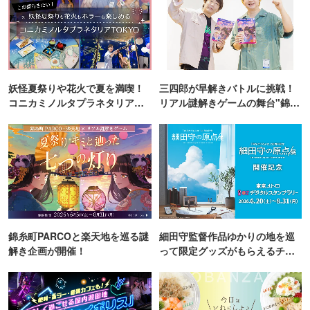
妖怪夏祭りや花火で夏を満喫！
三四郎が早解きバトルに挑戦！
コニカミノルタプラネタリア
リアル謎解きゲームの舞台"錦糸
TOKYO
町PARCO・楽天地"を巡る！
錦糸町PARCOと楽天地を巡る謎
細田守監督作品ゆかりの地を巡
解き企画が開催！
って限定グッズがもらえるチャ
ンス！