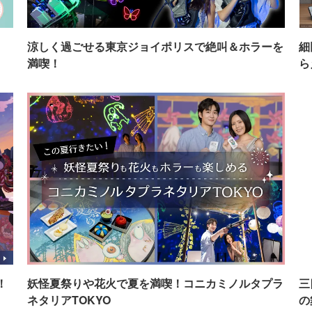
イ
涼しく過ごせる東京ジョイポリスで絶叫＆ホラーを
細
満喫！
ら
！
妖怪夏祭りや花火で夏を満喫！コニカミノルタプラ
三
ネタリアTOKYO
の