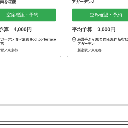
肉を堪能
アガーデン♪
空席確認・予約
空席確認・予約
算 4,000円
平均予算 3,000円
ガーデン 食べ放題 Rooftop Terrace
絶景手ぶらBBQ 肉＆海鮮 新宿
宿店
アガーデン
宿駅／東京都
新宿駅／東京都