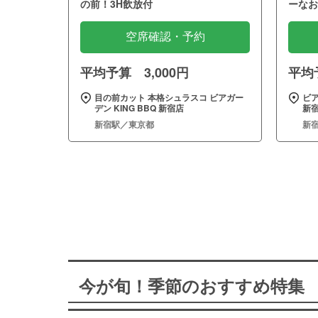
の前！3H飲放付
ーなお
空席確認・予約
平均予算 3,000円
平均予
目の前カット 本格シュラスコ ビアガー
ビア
デン KING BBQ 新宿店
新
新宿駅／東京都
新
今が旬！季節のおすすめ特集