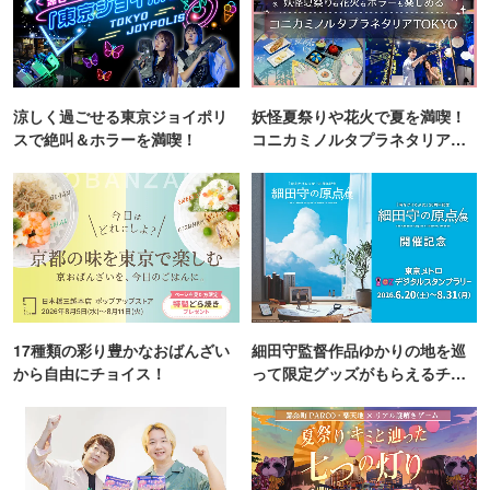
涼しく過ごせる東京ジョイポリ
妖怪夏祭りや花火で夏を満喫！
スで絶叫＆ホラーを満喫！
コニカミノルタプラネタリア
TOKYO
17種類の彩り豊かなおばんざい
細田守監督作品ゆかりの地を巡
から自由にチョイス！
って限定グッズがもらえるチャ
ンス！