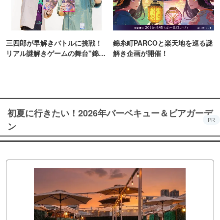
三四郎が早解きバトルに挑戦！
錦糸町PARCOと楽天地を巡る謎
リアル謎解きゲームの舞台"錦糸
解き企画が開催！
町PARCO・楽天地"を巡る！
初夏に行きたい！2026年バーベキュー＆ビアガーデ
PR
ン