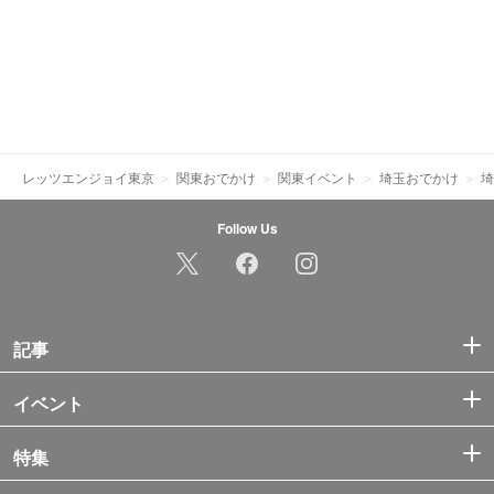
レッツエンジョイ東京
関東おでかけ
関東イベント
埼玉おでかけ
埼
Follow Us
記事
イベント
特集