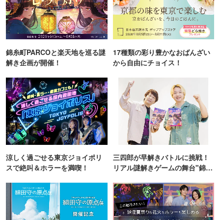
錦糸町PARCOと楽天地を巡る謎
17種類の彩り豊かなおばんざい
解き企画が開催！
から自由にチョイス！
涼しく過ごせる東京ジョイポリ
三四郎が早解きバトルに挑戦！
スで絶叫＆ホラーを満喫！
リアル謎解きゲームの舞台"錦糸
町PARCO・楽天地"を巡る！