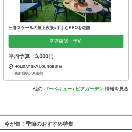
圧巻スケールの屋上夜景×手ぶらBBQを堪能
空席確認・予約
平均予算 3,000円
HOLIDAY SKY LOUNGE 新宿
東新宿駅／東京都
他の
バーベキュー
/
ビアガーデン
情報を見る
今が旬！季節のおすすめ特集