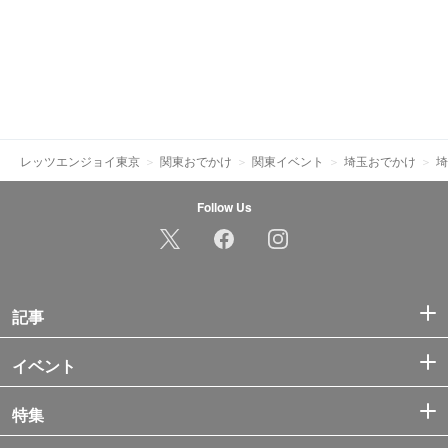
レッツエンジョイ東京
関東おでかけ
関東イベント
埼玉おでかけ
埼
Follow Us
記事
イベント
特集