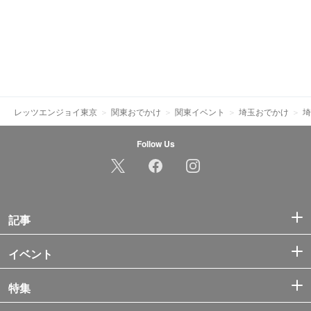
レッツエンジョイ東京
関東おでかけ
関東イベント
埼玉おでかけ
埼
Follow Us
記事
イベント
特集