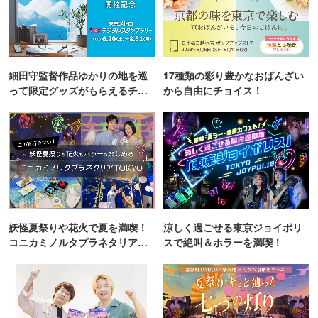
細田守監督作品ゆかりの地を巡
17種類の彩り豊かなおばんざい
って限定グッズがもらえるチャ
から自由にチョイス！
ンス！
妖怪夏祭りや花火で夏を満喫！
涼しく過ごせる東京ジョイポリ
コニカミノルタプラネタリア
スで絶叫＆ホラーを満喫！
TOKYO