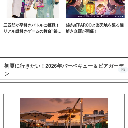
三四郎が早解きバトルに挑戦！
錦糸町PARCOと楽天地を巡る謎
リアル謎解きゲームの舞台"錦糸
解き企画が開催！
町PARCO・楽天地"を巡る！
初夏に行きたい！2026年バーベキュー＆ビアガーデ
PR
ン