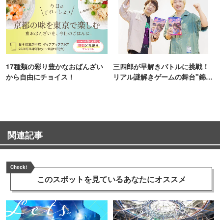
17種類の彩り豊かなおばんざい
三四郎が早解きバトルに挑戦！
から自由にチョイス！
リアル謎解きゲームの舞台"錦糸
町PARCO・楽天地"を巡る！
関連記事
Check!
このスポットを見ている
あなたにオススメ