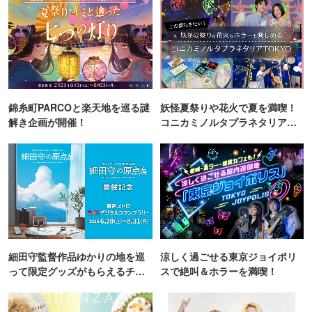
錦糸町PARCOと楽天地を巡る謎
妖怪夏祭りや花火で夏を満喫！
解き企画が開催！
コニカミノルタプラネタリア
TOKYO
細田守監督作品ゆかりの地を巡
涼しく過ごせる東京ジョイポリ
って限定グッズがもらえるチャ
スで絶叫＆ホラーを満喫！
ンス！