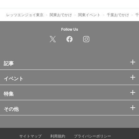
レッツエンジョイ東京
関東おでかけ
関東イベント
千葉おでかけ
千
Follow Us
記事
イベント
特集
その他
サイトマップ
利用規約
プライバシーポリシー