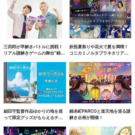
三四郎が早解きバトルに挑戦！
妖怪夏祭りや花火で夏を満喫！
リアル謎解きゲームの舞台"錦糸
コニカミノルタプラネタリア
町PARCO・楽天地"を巡る！
TOKYO
細田守監督作品ゆかりの地を巡
錦糸町PARCOと楽天地を巡る謎
って限定グッズがもらえるチャ
解き企画が開催！
ンス！