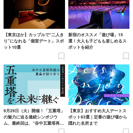
【東京ほか】カップルで“二人き
新宿のオススメ「遊び場」15
り”になれる「個室デート」スポ
選！大人も子どもも楽しめるス
ット10選
ポットを紹介
9月29日（火）開催！「五重塔」
【東京】おすすめ大人デートス
の魅力に迫る連続シンポジウ
ポット63選｜定番の遊び場から
ム、最終回は、“谷中五重塔再建
隠れた名所まで
の意義を語り合う”がテーマ