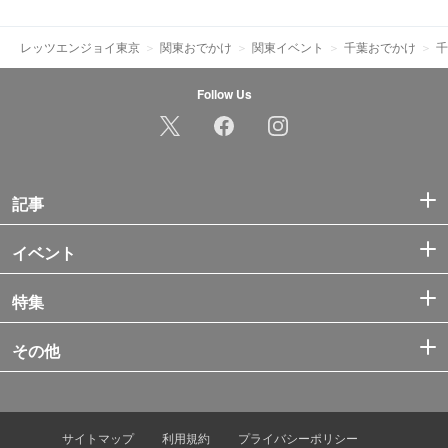
レッツエンジョイ東京
関東おでかけ
関東イベント
千葉おでかけ
千
Follow Us
記事
イベント
特集
その他
サイトマップ
利用規約
プライバシーポリシー