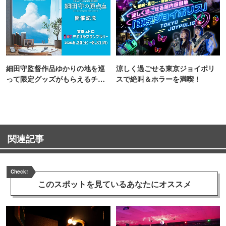
細田守監督作品ゆかりの地を巡
涼しく過ごせる東京ジョイポリ
って限定グッズがもらえるチャ
スで絶叫＆ホラーを満喫！
ンス！
関連記事
Check!
このスポットを見ている
あなたにオススメ