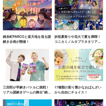
錦糸町PARCOと楽天地を巡る謎
妖怪夏祭りや花火で夏を満喫！
解き企画が開催！
コニカミノルタプラネタリア
TOKYO
三四郎が早解きバトルに挑戦！
17種類の彩り豊かなおばんざい
リアル謎解きゲームの舞台"錦糸
から自由にチョイス！
町PARCO・楽天地"を巡る！