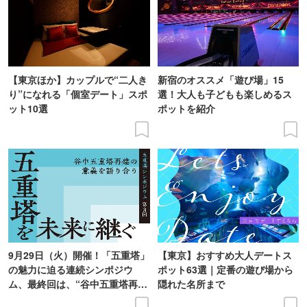
【東京ほか】カップルで“二人き
新宿のオススメ「遊び場」15
り”になれる「個室デート」スポ
選！大人も子どもも楽しめるス
ット10選
ポットを紹介
9月29日（火）開催！「五重塔」
【東京】おすすめ大人デートス
の魅力に迫る連続シンポジウ
ポット63選｜定番の遊び場から
ム、最終回は、“谷中五重塔再建
隠れた名所まで
の意義を語り合う”がテーマ