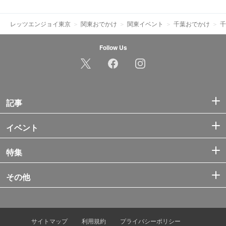
レッツエンジョイ東京
関東おでかけ
関東イベント
千葉おでかけ
千
Follow Us
記事
イベント
特集
その他
サイトマップ
利用規約
プライバシーポリシー