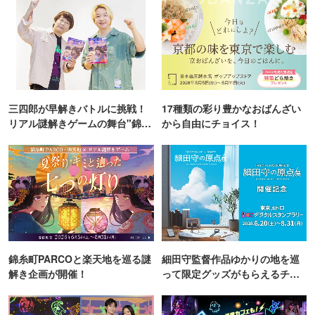
三四郎が早解きバトルに挑戦！
17種類の彩り豊かなおばんざい
リアル謎解きゲームの舞台"錦糸
から自由にチョイス！
町PARCO・楽天地"を巡る！
錦糸町PARCOと楽天地を巡る謎
細田守監督作品ゆかりの地を巡
解き企画が開催！
って限定グッズがもらえるチャ
ンス！