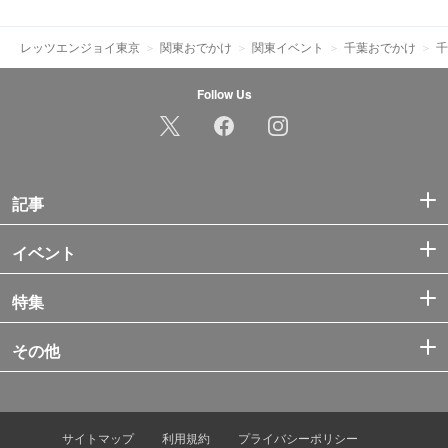
レッツエンジョイ東京
関東おでかけ
関東イベント
千葉おでかけ
千
Follow Us
記事
イベント
特集
その他
サイトマップ
利用規約
プライバシーポリシー