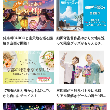
錦糸町PARCOと楽天地を巡る謎
細田守監督作品ゆかりの地を巡
解き企画が開催！
って限定グッズがもらえるチャ
ンス！
17種類の彩り豊かなおばんざい
三四郎が早解きバトルに挑戦！
から自由にチョイス！
リアル謎解きゲームの舞台"錦糸
町PARCO・楽天地"を巡る！