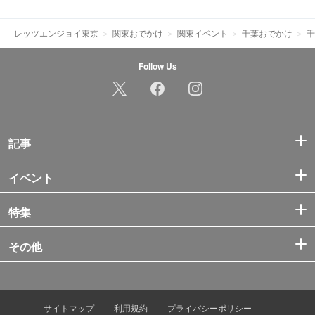
レッツエンジョイ東京
関東おでかけ
関東イベント
千葉おでかけ
千
Follow Us
記事
イベント
特集
その他
サイトマップ
利用規約
プライバシーポリシー