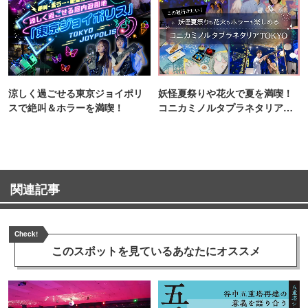
涼しく過ごせる東京ジョイポリ
妖怪夏祭りや花火で夏を満喫！
スで絶叫＆ホラーを満喫！
コニカミノルタプラネタリア
TOKYO
関連記事
Check!
このスポットを見ている
あなたにオススメ