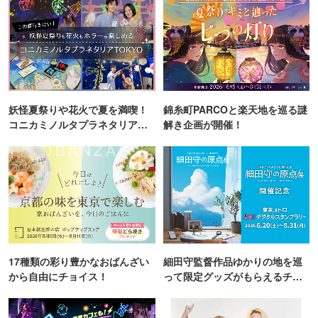
妖怪夏祭りや花火で夏を満喫！
錦糸町PARCOと楽天地を巡る謎
コニカミノルタプラネタリア
解き企画が開催！
TOKYO
17種類の彩り豊かなおばんざい
細田守監督作品ゆかりの地を巡
から自由にチョイス！
って限定グッズがもらえるチャ
ンス！