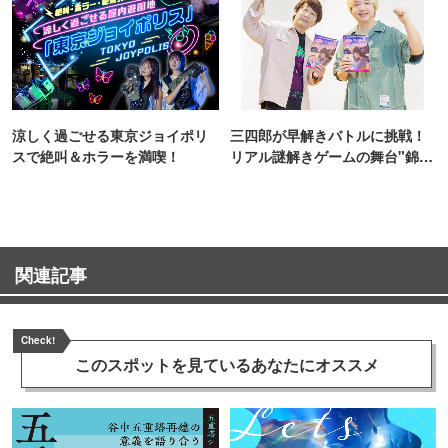
涼しく過ごせる東京ジョイポリ
三四郎が早解きバトルに挑戦！
スで絶叫＆ホラーを満喫！
リアル謎解きゲームの舞台"錦糸
町PARCO・楽天地"を巡る！
関連記事
Check!
このスポットを見ている
あなたにオススメ