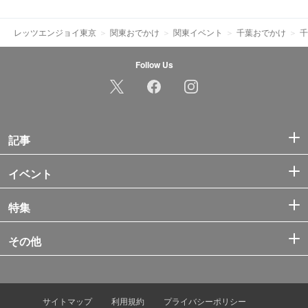
レッツエンジョイ東京
関東おでかけ
関東イベント
千葉おでかけ
千
Follow Us
記事
イベント
特集
その他
サイトマップ
利用規約
プライバシーポリシー