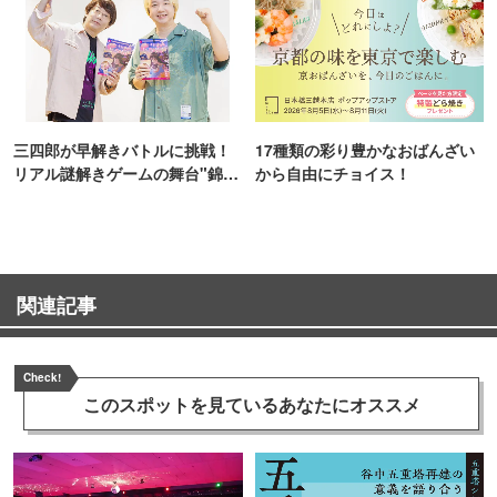
三四郎が早解きバトルに挑戦！
17種類の彩り豊かなおばんざい
リアル謎解きゲームの舞台"錦糸
から自由にチョイス！
町PARCO・楽天地"を巡る！
関連記事
Check!
このスポットを見ている
あなたにオススメ