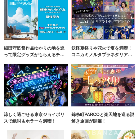
細田守監督作品ゆかりの地を巡
妖怪夏祭りや花火で夏を満喫！
って限定グッズがもらえるチャ
コニカミノルタプラネタリア
ンス！
TOKYO
涼しく過ごせる東京ジョイポリ
錦糸町PARCOと楽天地を巡る謎
スで絶叫＆ホラーを満喫！
解き企画が開催！