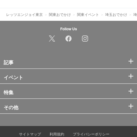
レッツエンジョイ東京
関東おでかけ
関東イベント
埼玉おでかけ
埼
Follow Us
記事
イベント
特集
その他
サイトマップ
利用規約
プライバシーポリシー