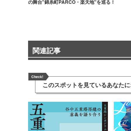
の舞台"錦糸町PARCO・楽天地"を巡る！
関連記事
Check!
このスポットを見ている
あなたに