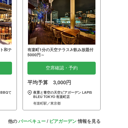
ト和テ
有楽町1分の天空テラス♪/飲み放題付
5000円～
空席確認・予約
平均予算 3,000円
BBQて
夜景と青空の天空ビアガーデン LAPIS
BLEU TOKYO 有楽町店
有楽町駅／東京都
他の
バーベキュー
/
ビアガーデン
情報を見る