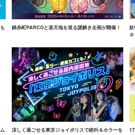
も
錦糸町PARCOと楽天地を巡る謎解き企画が開催！
妖
ネ
ム
涼しく過ごせる東京ジョイポリスで絶叫＆ホラーを
1