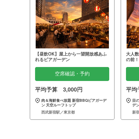
【昼飲OK】屋上から一望開放感あふ
大人数
れるビアガーデン
の前！
空席確認・予約
平均予算 3,000円
平均予
肉＆海鮮食べ放題 新宿BBQビアガーデ
目
ン 天空ルーフトップ
デン
西武新宿駅／東京都
新