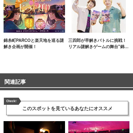
錦糸町PARCOと楽天地を巡る謎
三四郎が早解きバトルに挑戦！
解き企画が開催！
リアル謎解きゲームの舞台"錦糸
町PARCO・楽天地"を巡る！
関連記事
Check!
このスポットを見ている
あなたにオススメ