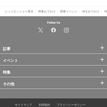
レッツエンジョイ東京
関東おでかけ
関東イベント
埼玉おでかけ
埼
Follow Us
記事
イベント
特集
その他
サイトマップ
利用規約
プライバシーポリシー