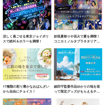
涼しく過ごせる東京ジョイポリ
妖怪夏祭りや花火で夏を満喫！
スで絶叫＆ホラーを満喫！
コニカミノルタプラネタリア
TOKYO
17種類の彩り豊かなおばんざい
細田守監督作品ゆかりの地を巡
から自由にチョイス！
って限定グッズがもらえるチャ
ンス！