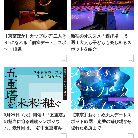
【東京ほか】カップルで“二人き
新宿のオススメ「遊び場」15
り”になれる「個室デート」スポ
選！大人も子どもも楽しめるス
ット10選
ポットを紹介
9月29日（火）開催！「五重塔」
【東京】おすすめ大人デートス
の魅力に迫る連続シンポジウ
ポット63選｜定番の遊び場から
ム、最終回は、“谷中五重塔再建
隠れた名所まで
の意義を語り合う”がテーマ