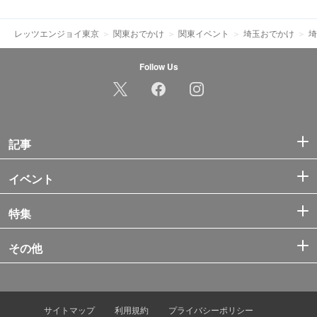
レッツエンジョイ東京
関東おでかけ
関東イベント
埼玉おでかけ
埼
Follow Us
記事
イベント
特集
その他
サイトマップ
利用規約
プライバシーポリシー