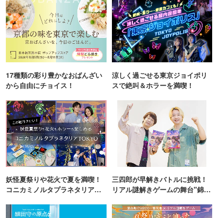
17種類の彩り豊かなおばんざい
涼しく過ごせる東京ジョイポリ
から自由にチョイス！
スで絶叫＆ホラーを満喫！
妖怪夏祭りや花火で夏を満喫！
三四郎が早解きバトルに挑戦！
コニカミノルタプラネタリア
リアル謎解きゲームの舞台"錦糸
TOKYO
町PARCO・楽天地"を巡る！