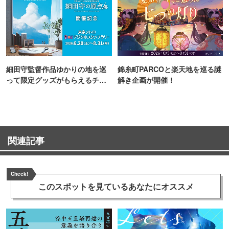
細田守監督作品ゆかりの地を巡
錦糸町PARCOと楽天地を巡る謎
って限定グッズがもらえるチャ
解き企画が開催！
ンス！
関連記事
Check!
このスポットを見ている
あなたにオススメ