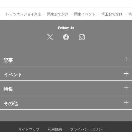
レッツエンジョイ東京
関東おでかけ
関東イベント
埼玉おでかけ
埼
Follow Us
記事
イベント
特集
その他
サイトマップ
利用規約
プライバシーポリシー