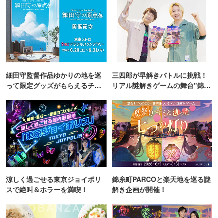
細田守監督作品ゆかりの地を巡
三四郎が早解きバトルに挑戦！
って限定グッズがもらえるチャ
リアル謎解きゲームの舞台"錦糸
ンス！
町PARCO・楽天地"を巡る！
涼しく過ごせる東京ジョイポリ
錦糸町PARCOと楽天地を巡る謎
スで絶叫＆ホラーを満喫！
解き企画が開催！