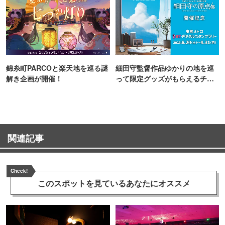
錦糸町PARCOと楽天地を巡る謎
細田守監督作品ゆかりの地を巡
解き企画が開催！
って限定グッズがもらえるチャ
ンス！
関連記事
Check!
このスポットを見ている
あなたにオススメ