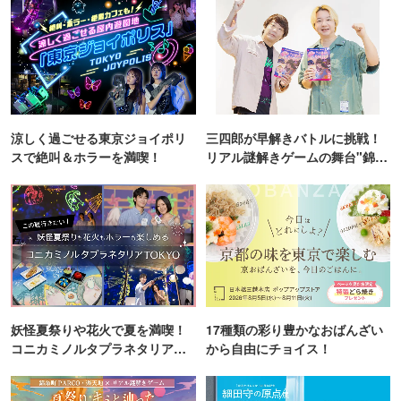
涼しく過ごせる東京ジョイポリ
三四郎が早解きバトルに挑戦！
スで絶叫＆ホラーを満喫！
リアル謎解きゲームの舞台"錦糸
町PARCO・楽天地"を巡る！
妖怪夏祭りや花火で夏を満喫！
17種類の彩り豊かなおばんざい
コニカミノルタプラネタリア
から自由にチョイス！
TOKYO