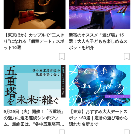
【東京ほか】カップルで“二人き
新宿のオススメ「遊び場」15
り”になれる「個室デート」スポ
選！大人も子どもも楽しめるス
ット10選
ポットを紹介
9月29日（火）開催！「五重塔」
【東京】おすすめ大人デートス
の魅力に迫る連続シンポジウ
ポット63選｜定番の遊び場から
ム、最終回は、“谷中五重塔再建
隠れた名所まで
の意義を語り合う”がテーマ