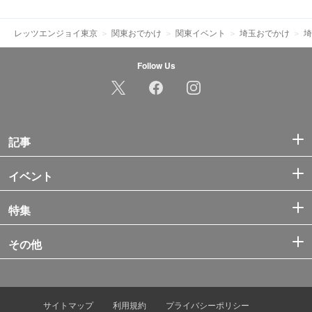
レッツエンジョイ東京
関東おでかけ
関東イベント
埼玉おでかけ
埼
Follow Us
記事
イベント
特集
その他
サイトマップ
利用規約
プライバシーポリシー