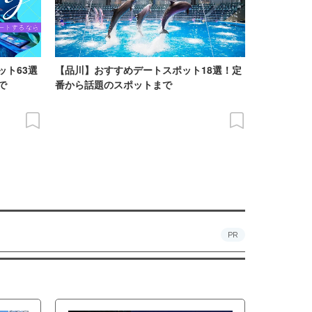
ット63選
【品川】おすすめデートスポット18選！定
で
番から話題のスポットまで
PR