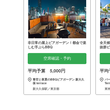
非日常の屋上ビアガーデン！都会で楽
全天候
しむ手ぶらBBQ
抜群ビ
空席確認・予約
平均予算 5,000円
平均予
青空と夜景のBBQビアガーデン 新大久
バー
保 terrace
Te
新大久保駅／東京都
東