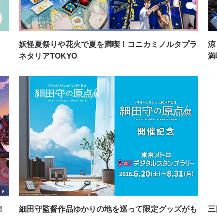
イ
妖怪夏祭りや花火で夏を満喫！コニカミノルタプラ
涼
ネタリアTOKYO
満
！
細田守監督作品ゆかりの地を巡って限定グッズがも
三