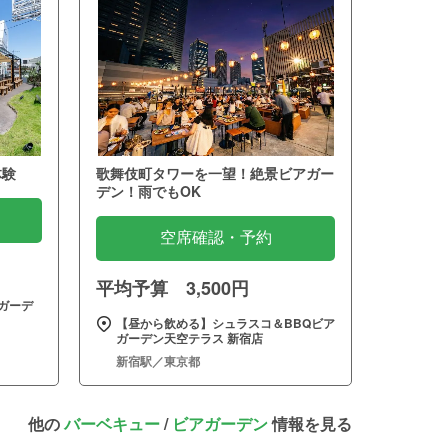
体験
歌舞伎町タワーを一望！絶景ビアガー
デン！雨でもOK
空席確認・予約
平均予算 3,500円
ガーデ
【昼から飲める】シュラスコ＆BBQビア
ガーデン天空テラス 新宿店
新宿駅／東京都
他の
バーベキュー
/
ビアガーデン
情報を見る