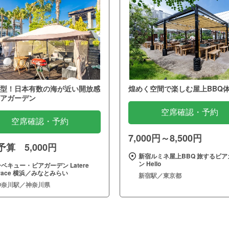
型！日本有数の海が近い開放感
煌めく空間で楽しむ屋上BBQ
アガーデン
空席確認・予約
空席確認・予約
7,000円～8,500円
算 5,000円
新宿ルミネ屋上BBQ 旅するビア
ン Hello
ベキュー・ビアガーデン Latere
rrace 横浜／みなとみらい
新宿駅／東京都
神奈川駅／神奈川県