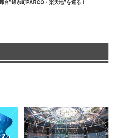
舞台"錦糸町PARCO・楽天地"を巡る！