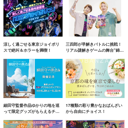
涼しく過ごせる東京ジョイポリ
三四郎が早解きバトルに挑戦！
スで絶叫＆ホラーを満喫！
リアル謎解きゲームの舞台"錦糸
町PARCO・楽天地"を巡る！
細田守監督作品ゆかりの地を巡
17種類の彩り豊かなおばんざい
って限定グッズがもらえるチャ
から自由にチョイス！
ンス！