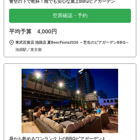
青空の下で乾杯！雨でも安心な屋上BBQビアガーデン
空席確認・予約
平均予算 4,000円
東武百貨店 池袋店 夏BeerFesta2026 ～芝生のビアガーデンBBQ～
池袋駅／東京都
昼から飲めるワンランク上のBBQビアガーデン♪