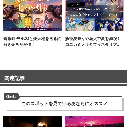
錦糸町PARCOと楽天地を巡る謎
妖怪夏祭りや花火で夏を満喫！
解き企画が開催！
コニカミノルタプラネタリア
TOKYO
関連記事
Check!
このスポットを見ている
あなたにオススメ