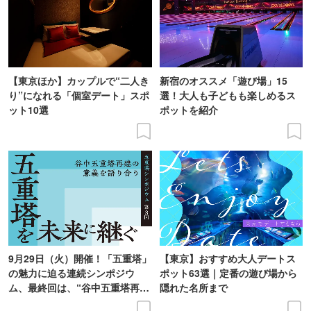
【東京ほか】カップルで“二人き
新宿のオススメ「遊び場」15
り”になれる「個室デート」スポ
選！大人も子どもも楽しめるス
ット10選
ポットを紹介
9月29日（火）開催！「五重塔」
【東京】おすすめ大人デートス
の魅力に迫る連続シンポジウ
ポット63選｜定番の遊び場から
ム、最終回は、“谷中五重塔再建
隠れた名所まで
の意義を語り合う”がテーマ